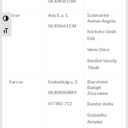
06304061586
Ricse
Ady E. u. 1.
Szatmáriné
Nagy kontraszt váltása
Axman Angéla
06304661534
Körtvési-Deák
Betűméret váltása
Edit
Veres Dóra
Benőné Vaszily
Tünde
Karcsa
Szabadság u. 3.
Biacskóné
Balogh
06304060889
Zsuzsanna
47/342-712
Bandor Anita
Szabadka
Antalné