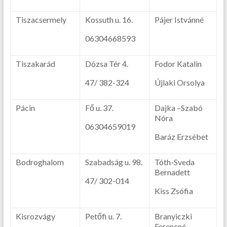
Tiszacsermely
Kossuth u. 16.
Pájer Istvánné
06304668593
Tiszakarád
Dózsa Tér 4.
Fodor Katalin
47/ 382-324
Újlaki Orsolya
Pácin
Fő u. 37.
Dajka –Szabó
Nóra
06304659019
Baráz Erzsébet
Bodroghalom
Szabadság u. 98.
Tóth-Sveda
Bernadett
47/ 302-014
Kiss Zsófia
Kisrozvágy
Petőfi u. 7.
Branyiczki
Ferencné