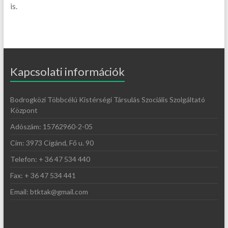
is.
Kapcsolati információk
Bodrogközi Többcélú Kistérségi Társulás Szociális Szolgáltató
Központ
Adószám: 15762960-2-05
Cím: 3973 Cigánd, Fő u. 90
Telefon: + 36 47 534 440
Fax: + 36 47 534 441
Email: btktak@gmail.com