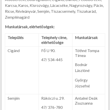
Karcsa, Karos, Kisrozvágy, Lácacséke, Nagyrozvágy, Pácin,
Ricse, Révleányvár, Semjén, Tiszacsermely, Tiszakarád,
Zemplénagárd
Munkatársak, elérhetőségek:
Település
Telephely címe,
Munkatársak
elérhetősége
Cigánd
Fő U 90.
Tóthné Tompa
Tímea
47/ 534-445
Bodnár
Lászlóné
György
Józsefné
Semjén
Rákóczi u. 29.
Antalné Deák
Zsuzsanna
47/ 376-780