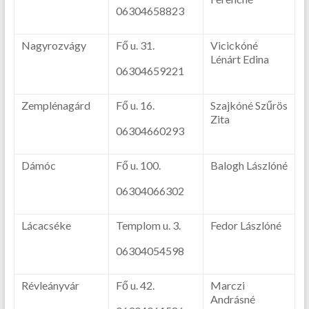
06304658823
Nagyrozvágy
Fő u. 31.
Vicickóné
Lénárt Edina
06304659221
Zemplénagárd
Fő u. 16.
Szajkóné Szűrös
Zita
06304660293
Dámóc
Fő u. 100.
Balogh Lászlóné
06304066302
Lácacséke
Templom u. 3.
Fedor Lászlóné
06304054598
Révleányvár
Fő u. 42.
Marczi
Andrásné