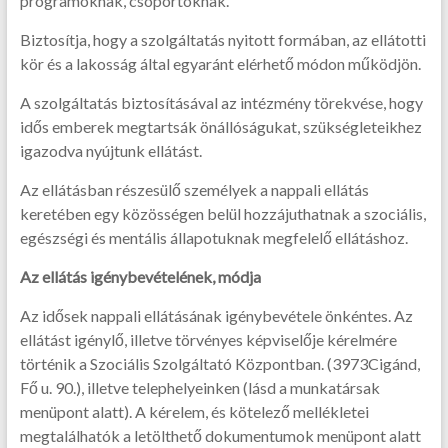
programoknak, csoportoknak.
Biztosítja, hogy a szolgáltatás nyitott formában, az ellátotti
kör és a lakosság által egyaránt elérhető módon működjön.
A szolgáltatás biztosításával az intézmény törekvése, hogy
idős emberek megtartsák önállóságukat, szükségleteikhez
igazodva nyújtunk ellátást.
Az ellátásban részesülő személyek a nappali ellátás
keretében egy közösségen belül hozzájuthatnak a szociális,
egészségi és mentális állapotuknak megfelelő ellátáshoz.
Az ellátás igénybevételének, módja
Az idősek nappali ellátásának igénybevétele önkéntes. Az
ellátást igénylő, illetve törvényes képviselője kérelmére
történik a Szociális Szolgáltató Központban. (3973Cigánd,
Fő u. 90.), illetve telephelyeinken (lásd a munkatársak
menüpont alatt). A kérelem, és kötelező mellékletei
megtalálhatók a letölthető dokumentumok menüpont alatt