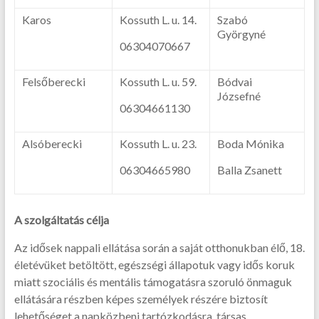
Karos
Kossuth L. u. 14.
Szabó
Györgyné
06304070667
Felsőberecki
Kossuth L. u. 59.
Bódvai
Józsefné
06304661130
Alsóberecki
Kossuth L. u. 23.
Boda Mónika
06304665980
Balla Zsanett
A szolgáltatás célja
Az idősek nappali ellátása során a saját otthonukban élő, 18.
életévüket betöltött, egészségi állapotuk vagy idős koruk
miatt szociális és mentális támogatásra szoruló önmaguk
ellátására részben képes személyek részére biztosít
lehetőséget a napközbeni tartózkodásra, társas