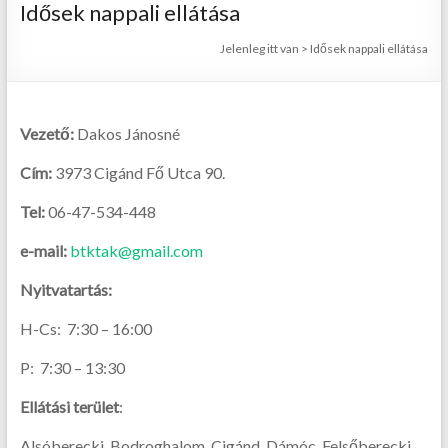
Idősek nappali ellátása
Jelenleg itt van
>
Idősek nappali ellátása
Vezető:
Dakos Jánosné
Cím:
3973 Cigánd Fő Utca 90.
Tel:
06-47-534-448
e-mail:
btktak@gmail.com
Nyitvatartás:
H-Cs: 7:30 – 16:00
P: 7:30 – 13:30
Ellátási terület
:
Alsóberecki, Bodroghalom, Cigánd, Dámóc, Felsőberecki,