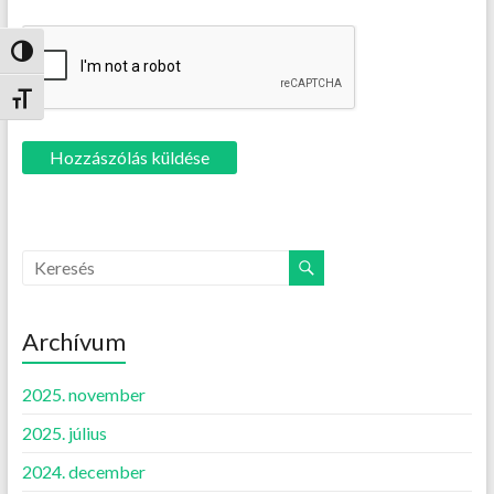
Nagy kontraszt váltása
Betűméret váltása
Search
Archívum
2025. november
2025. július
2024. december