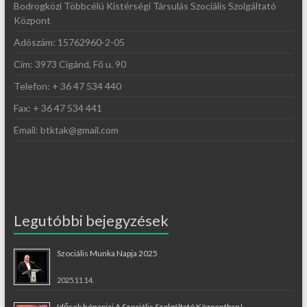
Bodrogközi Többcélú Kistérségi Társulás Szociális Szolgáltató
Központ
Adószám: 15762960-2-05
Cím: 3973 Cigánd, Fő u. 90
Telefon: + 36 47 534 440
Fax: + 36 47 534 441
Email: btktak@gmail.com
Legutóbbi bejegyzések
Szociális Munka Napja 2025
2025.11.14.
Idősek hónapjai A Szociális Szolgáltató Központban!