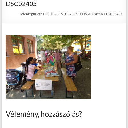
DSC02405
Jelenleg itt van
>
EFOP-3.2.9-16-2016-00068
>
Galéria
>
DSC02405
Vélemény, hozzászólás?